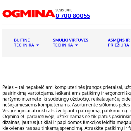
SUSISIEKITE
0 700 80055
BUITINĖ
SMULKI VIRTUVĖS
ASMENS IR
TECHNIKA
TECHNIKA
PRIEŽIŪRA
Pelės – tai nepakeičiami kompiuterinės įrangos prietaisai, užt
pasirinkimą vartotojams, ieškantiems patikimų ir ergonomiš
naršymo internete iki sudėtingų užduočių, reikalaujančių didesnio
nešiojamiesiems kompiuteriams. Asortimente siūlomos pelės su 
Visi įrenginiai atrinkti atsižvelgiant į patogumą, patikimumą i
Ogmina el. parduotuvėje, užtikrinamas ne tik platus pasirinkim
dizainas, jautrūs jutikliai ir papildomos funkcijos leidžia mė
kiekvienas ras sau tinkamą sprendimą. Atraskite patikimų ir fun