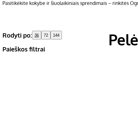
Pasitikėkite kokybe ir šiuolaikiniais sprendimais – rinkitės O
Pelė
Rodyti po:
36
72
144
Paieškos filtrai