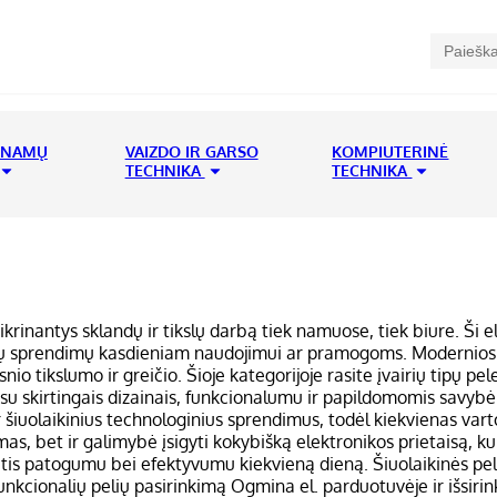
 NAMŲ
VAIZDO IR GARSO
KOMPIUTERINĖ
TECHNIKA
TECHNIKA
ikrinantys sklandų ir tikslų darbą tiek namuose, tiek biure. Ši 
kų sprendimų kasdieniam naudojimui ar pramogoms. Modernios p
 tikslumo ir greičio. Šioje kategorijoje rasite įvairių tipų peles
skirtingais dizainais, funkcionalumu ir papildomomis savybėmis,
r šiuolaikinius technologinius sprendimus, todėl kiekvienas vart
as, bet ir galimybė įsigyti kokybišką elektronikos prietaisą, ku
gautis patogumu bei efektyvumu kiekvieną dieną. Šiuolaikinės pe
kcionalių pelių pasirinkimą Ogmina el. parduotuvėje ir išsirinkit