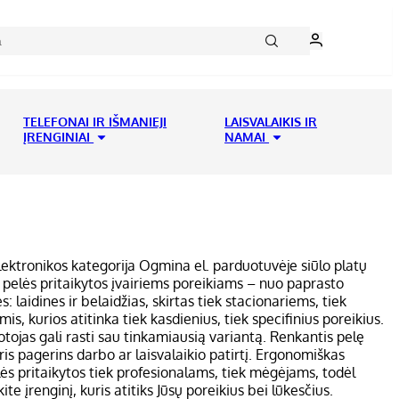
TELEFONAI IR IŠMANIEJI
LAISVALAIKIS IR
ĮRENGINIAI
NAMAI
elektronikos kategorija Ogmina el. parduotuvėje siūlo platų
elės pritaikytos įvairiems poreikiams – nuo paprasto
: laidines ir belaidžias, skirtas tiek stacionariems, tiek
 kurios atitinka tiek kasdienius, tiek specifinius poreikius.
otojas gali rasti sau tinkamiausią variantą. Renkantis pelę
ris pagerins darbo ar laisvalaikio patirtį. Ergonomiškas
lės pritaikytos tiek profesionalams, tiek mėgėjams, todėl
e įrenginį, kuris atitiks Jūsų poreikius bei lūkesčius.