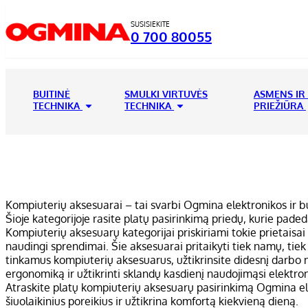
SUSISIEKITE
0 700 80055
BUITINĖ
SMULKI VIRTUVĖS
ASMENS IR
TECHNIKA
TECHNIKA
PRIEŽIŪRA
Kompiuterių aksesuarai – tai svarbi Ogmina elektronikos ir bu
Šioje kategorijoje rasite platų pasirinkimą priedų, kurie pad
Kompiuterių aksesuarų kategorijai priskiriami tokie prietaisai k
naudingi sprendimai. Šie aksesuarai pritaikyti tiek namų, tiek
tinkamus kompiuterių aksesuarus, užtikrinsite didesnį darbo 
ergonomiką ir užtikrinti sklandų kasdienį naudojimąsi elektroni
Atraskite platų kompiuterių aksesuarų pasirinkimą Ogmina el. p
šiuolaikinius poreikius ir užtikrina komfortą kiekvieną dieną.