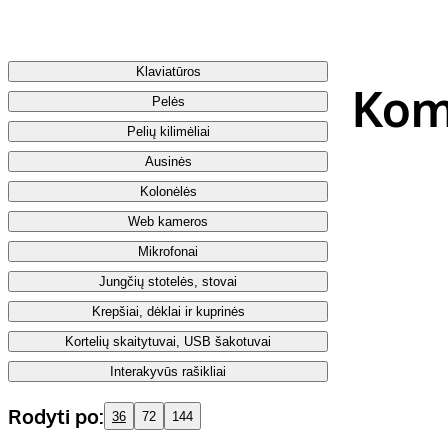
Klaviatūros
Komp
Pelės
Pelių kilimėliai
Ausinės
Kolonėlės
Web kameros
Mikrofonai
Jungčių stotelės, stovai
Krepšiai, dėklai ir kuprinės
Kortelių skaitytuvai, USB šakotuvai
Interakyvūs rašikliai
Rodyti po:
36
72
144