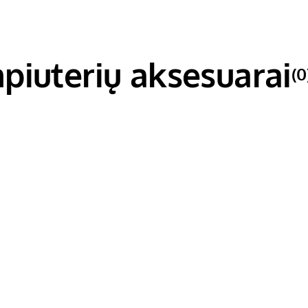
iuterių aksesuarai
(0