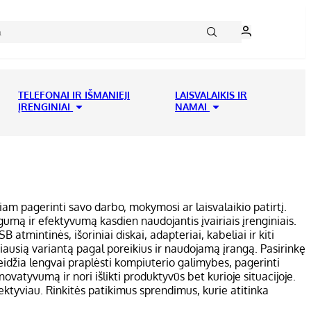
TELEFONAI IR IŠMANIEJI
LAISVALAIKIS IR
ĮRENGINIAI
NAMAI
iam pagerinti savo darbo, mokymosi ar laisvalaikio patirtį.
gumą ir efektyvumą kasdien naudojantis įvairiais įrenginiais.
 atmintinės, išoriniai diskai, adapteriai, kabeliai ir kiti
miausią variantą pagal poreikius ir naudojamą įrangą. Pasirinkę
idžia lengvai praplėsti kompiuterio galimybes, pagerinti
ovatyvumą ir nori išlikti produktyvūs bet kurioje situacijoje.
ektyviau. Rinkitės patikimus sprendimus, kurie atitinka