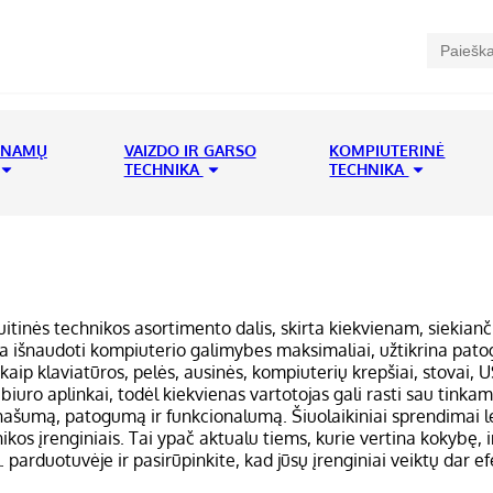
 NAMŲ
VAIZDO IR GARSO
KOMPIUTERINĖ
TECHNIKA
TECHNIKA
itinės technikos asortimento dalis, skirta kiekvienam, siekianč
eda išnaudoti kompiuterio galimybes maksimaliai, užtikrina pato
aip klaviatūros, pelės, ausinės, kompiuterių krepšiai, stovai, USB
 biuro aplinkai, todėl kiekvienas vartotojas gali rasti sau tinka
našumą, patogumą ir funkcionalumą. Šiuolaikiniai sprendimai le
kos įrenginiais. Tai ypač aktualu tiems, kurie vertina kokybę, in
arduotuvėje ir pasirūpinkite, kad jūsų įrenginiai veiktų dar ef