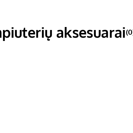
iuterių aksesuarai
(0