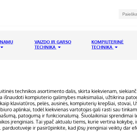
 NAMŲ
VAIZDO IR GARSO
KOMPIUTERINĖ
TECHNIKA
TECHNIKA
itinės technikos asortimento dalis, skirta kiekvienam, siekianč
eda išnaudoti kompiuterio galimybes maksimaliai, užtikrina pato
aip klaviatūros, pelės, ausinės, kompiuterių krepšiai, stovai, USB
 biuro aplinkai, todėl kiekvienas vartotojas gali rasti sau tinka
našumą, patogumą ir funkcionalumą. Šiuolaikiniai sprendimai le
kos įrenginiais. Tai ypač aktualu tiems, kurie vertina kokybę, in
arduotuvėje ir pasirūpinkite, kad jūsų įrenginiai veiktų dar ef