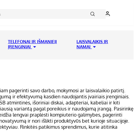
TELEFONAI IR IŠMANIEJI
LAISVALAIKIS IR
ĮRENGINIAI
NAMAI
iam pagerinti savo darbo, mokymosi ar laisvalaikio patirtį.
gumą ir efektyvumą kasdien naudojantis įvairiais įrenginiais.
 atmintinės, išoriniai diskai, adapteriai, kabeliai ir kiti
miausią variantą pagal poreikius ir naudojamą įrangą. Pasirinkę
idžia lengvai praplėsti kompiuterio galimybes, pagerinti
ovatyvumą ir nori išlikti produktyvūs bet kurioje situacijoje.
ektyviau. Rinkitės patikimus sprendimus, kurie atitinka