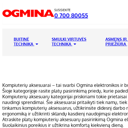
SUSISIEKITE
0 700 80055
BUITINĖ
SMULKI VIRTUVĖS
ASMENS IR
TECHNIKA
TECHNIKA
PRIEŽIŪRA
Kompiuterių aksesuarai – tai svarbi Ogmina elektronikos ir bu
Šioje kategorijoje rasite platų pasirinkimą priedų, kurie pad
Kompiuterių aksesuarų kategorijai priskiriami tokie prietaisai k
naudingi sprendimai. Šie aksesuarai pritaikyti tiek namų, tiek
tinkamus kompiuterių aksesuarus, užtikrinsite didesnį darbo 
ergonomiką ir užtikrinti sklandų kasdienį naudojimąsi elektroni
Atraskite platų kompiuterių aksesuarų pasirinkimą Ogmina el. p
šiuolaikinius poreikius ir užtikrina komfortą kiekvieną dieną.