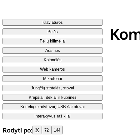
Klaviatūros
Komp
Pelės
Pelių kilimėliai
Ausinės
Kolonėlės
Web kameros
Mikrofonai
Jungčių stotelės, stovai
Krepšiai, dėklai ir kuprinės
Kortelių skaitytuvai, USB šakotuvai
Interakyvūs rašikliai
Rodyti po:
36
72
144