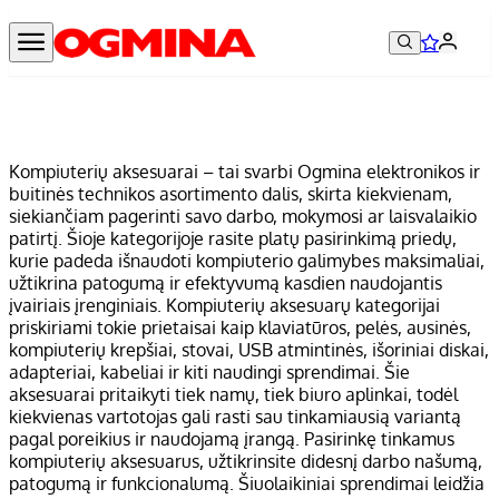
Kompiuterių aksesuarai – tai svarbi Ogmina elektronikos ir
buitinės technikos asortimento dalis, skirta kiekvienam,
siekiančiam pagerinti savo darbo, mokymosi ar laisvalaikio
patirtį. Šioje kategorijoje rasite platų pasirinkimą priedų,
kurie padeda išnaudoti kompiuterio galimybes maksimaliai,
užtikrina patogumą ir efektyvumą kasdien naudojantis
įvairiais įrenginiais. Kompiuterių aksesuarų kategorijai
priskiriami tokie prietaisai kaip klaviatūros, pelės, ausinės,
kompiuterių krepšiai, stovai, USB atmintinės, išoriniai diskai,
adapteriai, kabeliai ir kiti naudingi sprendimai. Šie
aksesuarai pritaikyti tiek namų, tiek biuro aplinkai, todėl
kiekvienas vartotojas gali rasti sau tinkamiausią variantą
pagal poreikius ir naudojamą įrangą. Pasirinkę tinkamus
kompiuterių aksesuarus, užtikrinsite didesnį darbo našumą,
patogumą ir funkcionalumą. Šiuolaikiniai sprendimai leidžia