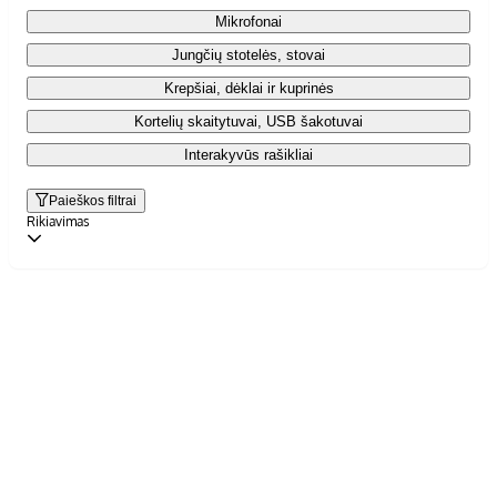
Mikrofonai
Jungčių stotelės, stovai
Krepšiai, dėklai ir kuprinės
Kortelių skaitytuvai, USB šakotuvai
Interakyvūs rašikliai
Paieškos filtrai
Rikiavimas