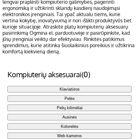
lengvai praplėsti kompiuterio galimybes, pagerinti
ergonomiką ir užtikrinti sklandų kasdienį naudojimąsi
elektronikos įrenginiais. Tai ypač aktualu tiems, kurie
vertina kokybę, inovatyvumą ir nori išlikti produktyvūs bet
kurioje situacijoje. Atraskite platų kompiuterių aksesuarų
pasirinkimą Ogmina el. parduotuvėje ir pasirūpinkite, kad
jūsų įrenginiai veiktų dar efektyviau. Rinkitės patikimus
sprendimus, kurie atitinka šiuolaikinius poreikius ir užtikrina
komfortą kiekvieną dieną.
Kompiuterių aksesuarai
(0)
Klaviatūros
Pelės
Pelių kilimėliai
Ausinės
Kolonėlės
Web kameros