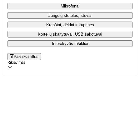
Mikrofonai
Jungčių stotelės, stovai
Krepšiai, dėklai ir kuprinės
Kortelių skaitytuvai, USB šakotuvai
Interakyvūs rašikliai
Paieškos filtrai
Rikiavimas