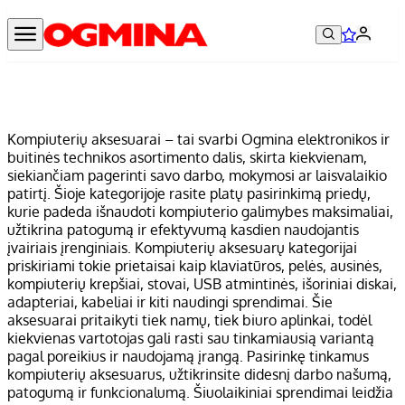
Kompiuterių aksesuarai – tai svarbi Ogmina elektronikos ir
buitinės technikos asortimento dalis, skirta kiekvienam,
siekiančiam pagerinti savo darbo, mokymosi ar laisvalaikio
patirtį. Šioje kategorijoje rasite platų pasirinkimą priedų,
kurie padeda išnaudoti kompiuterio galimybes maksimaliai,
užtikrina patogumą ir efektyvumą kasdien naudojantis
įvairiais įrenginiais. Kompiuterių aksesuarų kategorijai
priskiriami tokie prietaisai kaip klaviatūros, pelės, ausinės,
kompiuterių krepšiai, stovai, USB atmintinės, išoriniai diskai,
adapteriai, kabeliai ir kiti naudingi sprendimai. Šie
aksesuarai pritaikyti tiek namų, tiek biuro aplinkai, todėl
kiekvienas vartotojas gali rasti sau tinkamiausią variantą
pagal poreikius ir naudojamą įrangą. Pasirinkę tinkamus
kompiuterių aksesuarus, užtikrinsite didesnį darbo našumą,
patogumą ir funkcionalumą. Šiuolaikiniai sprendimai leidžia