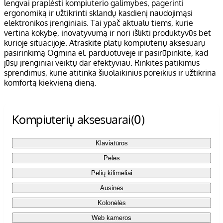
lengvai praplėsti kompiuterio galimybes, pagerinti
ergonomiką ir užtikrinti sklandų kasdienį naudojimąsi
elektronikos įrenginiais. Tai ypač aktualu tiems, kurie
vertina kokybę, inovatyvumą ir nori išlikti produktyvūs bet
kurioje situacijoje. Atraskite platų kompiuterių aksesuarų
pasirinkimą Ogmina el. parduotuvėje ir pasirūpinkite, kad
jūsų įrenginiai veiktų dar efektyviau. Rinkitės patikimus
sprendimus, kurie atitinka šiuolaikinius poreikius ir užtikrina
komfortą kiekvieną dieną.
Kompiuterių aksesuarai
(0)
Klaviatūros
Pelės
Pelių kilimėliai
Ausinės
Kolonėlės
Web kameros