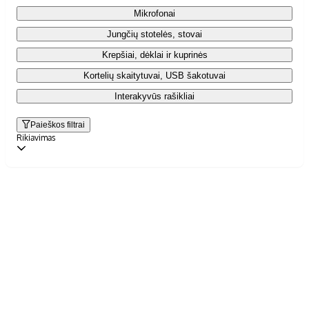
Mikrofonai
Jungčių stotelės, stovai
Krepšiai, dėklai ir kuprinės
Kortelių skaitytuvai, USB šakotuvai
Interakyvūs rašikliai
Paieškos filtrai
Rikiavimas