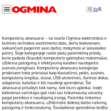
Kompiuterių aksesuarai – tai svarbi Ogmina elektronikos ir
buitinės technikos asortimento dalis, skirta kiekvienam,
siekiančiam pagerinti savo darbo, mokymosi ar laisvalaikio
patirtį. Šioje kategorijoje rasite platų pasirinkimą priedų,
kurie padeda išnaudoti kompiuterio galimybes maksimaliai,
užtikrina patogumą ir efektyvumą kasdien naudojantis
įvairiais įrenginiais. Kompiuterių aksesuarų kategorijai
priskiriami tokie prietaisai kaip klaviatūros, pelės, ausinės,
kompiuterių krepšiai, stovai, USB atmintinės, išoriniai diskai,
adapteriai, kabeliai ir kiti naudingi sprendimai. Šie
aksesuarai pritaikyti tiek namų, tiek biuro aplinkai, todėl
kiekvienas vartotojas gali rasti sau tinkamiausią variantą
pagal poreikius ir naudojamą įrangą. Pasirinkę tinkamus
kompiuterių aksesuarus, užtikrinsite didesnį darbo našumą,
patogumą ir funkcionalumą. Šiuolaikiniai sprendimai leidžia