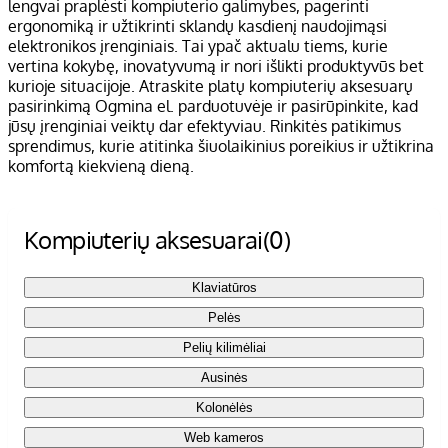
lengvai praplėsti kompiuterio galimybes, pagerinti
ergonomiką ir užtikrinti sklandų kasdienį naudojimąsi
elektronikos įrenginiais. Tai ypač aktualu tiems, kurie
vertina kokybę, inovatyvumą ir nori išlikti produktyvūs bet
kurioje situacijoje. Atraskite platų kompiuterių aksesuarų
pasirinkimą Ogmina el. parduotuvėje ir pasirūpinkite, kad
jūsų įrenginiai veiktų dar efektyviau. Rinkitės patikimus
sprendimus, kurie atitinka šiuolaikinius poreikius ir užtikrina
komfortą kiekvieną dieną.
Kompiuterių aksesuarai
(0)
Klaviatūros
Pelės
Pelių kilimėliai
Ausinės
Kolonėlės
Web kameros