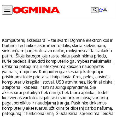
Kompiuterių aksesuarai – tai svarbi Ogmina elektronikos ir
buitinės technikos asortimento dalis, skirta kiekvienam,
siekiančiam pagerinti savo darbo, mokymosi ar laisvalaikio
patirtį. Šioje kategorijoje rasite platų pasirinkimą priedų,
kurie padeda išnaudoti kompiuterio galimybes maksimaliai,
užtikrina patogumą ir efektyvumą kasdien naudojantis
įvairiais įrenginiais. Kompiuterių aksesuarų kategorijai
priskiriami tokie prietaisai kaip klaviatūros, pelės, ausinės,
kompiuterių krepšiai, stovai, USB atmintinės, išoriniai diskai,
adapteriai, kabeliai ir kiti naudingi sprendimai. Šie
aksesuarai pritaikyti tiek namų, tiek biuro aplinkai, todėl
kiekvienas vartotojas gali rasti sau tinkamiausią variantą
pagal poreikius ir naudojamą įrangą. Pasirinkę tinkamus
kompiuterių aksesuarus, užtikrinsite didesnį darbo našumą,
patogumą ir funkcionalumą. Šiuolaikiniai sprendimai leidžia