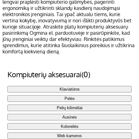
lengvai praplėsti kompiuterio galimybes, pagerinti
ergonomiką ir užtikrinti sklandų kasdienį naudojimąsi
elektronikos įrenginiais. Tai ypač aktualu tiems, kurie
vertina kokybę, inovatyvumą ir nori išlikti produktyvūs bet
kurioje situacijoje. Atraskite platų kompiuterių aksesuarų
pasirinkimą Ogmina el. parduotuvėje ir pasirūpinkite, kad
jūsų įrenginiai veiktų dar efektyviau. Rinkitės patikimus
sprendimus, kurie atitinka šiuolaikinius poreikius ir užtikrina
komfortą kiekvieną dieną.
Kompiuterių aksesuarai
(0)
Klaviatūros
Pelės
Pelių kilimėliai
Ausinės
Kolonėlės
Web kameros