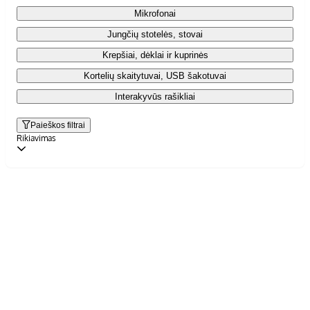
Mikrofonai
Jungčių stotelės, stovai
Krepšiai, dėklai ir kuprinės
Kortelių skaitytuvai, USB šakotuvai
Interakyvūs rašikliai
Paieškos filtrai
Rikiavimas