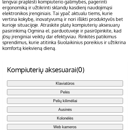
lengvai praplėsti kompiuterio galimybes, pagerinti
ergonomiką ir užtikrinti sklandų kasdienį naudojimąsi
elektronikos įrenginiais. Tai ypač aktualu tiems, kurie
vertina kokybę, inovatyvumą ir nori išlikti produktyvūs bet
kurioje situacijoje. Atraskite platų kompiuterių aksesuarų
pasirinkimą Ogmina el. parduotuvėje ir pasirūpinkite, kad
jūsų įrenginiai veiktų dar efektyviau. Rinkitės patikimus
sprendimus, kurie atitinka šiuolaikinius poreikius ir užtikrina
komfortą kiekvieną dieną.
Kompiuterių aksesuarai
(0)
Klaviatūros
Pelės
Pelių kilimėliai
Ausinės
Kolonėlės
Web kameros