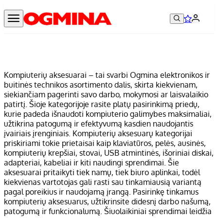
Kompiuterių aksesuarai – tai svarbi Ogmina elektronikos ir
buitinės technikos asortimento dalis, skirta kiekvienam,
siekiančiam pagerinti savo darbo, mokymosi ar laisvalaikio
patirtį. Šioje kategorijoje rasite platų pasirinkimą priedų,
kurie padeda išnaudoti kompiuterio galimybes maksimaliai,
užtikrina patogumą ir efektyvumą kasdien naudojantis
įvairiais įrenginiais. Kompiuterių aksesuarų kategorijai
priskiriami tokie prietaisai kaip klaviatūros, pelės, ausinės,
kompiuterių krepšiai, stovai, USB atmintinės, išoriniai diskai,
adapteriai, kabeliai ir kiti naudingi sprendimai. Šie
aksesuarai pritaikyti tiek namų, tiek biuro aplinkai, todėl
kiekvienas vartotojas gali rasti sau tinkamiausią variantą
pagal poreikius ir naudojamą įrangą. Pasirinkę tinkamus
kompiuterių aksesuarus, užtikrinsite didesnį darbo našumą,
patogumą ir funkcionalumą. Šiuolaikiniai sprendimai leidžia