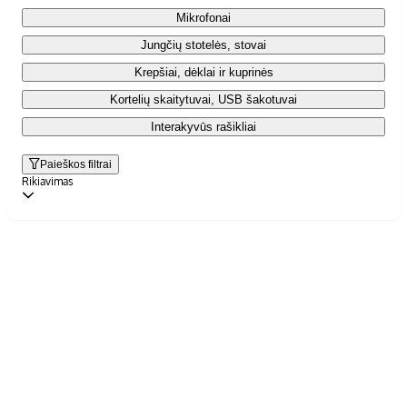
Mikrofonai
Jungčių stotelės, stovai
Krepšiai, dėklai ir kuprinės
Kortelių skaitytuvai, USB šakotuvai
Interakyvūs rašikliai
Paieškos filtrai
Rikiavimas