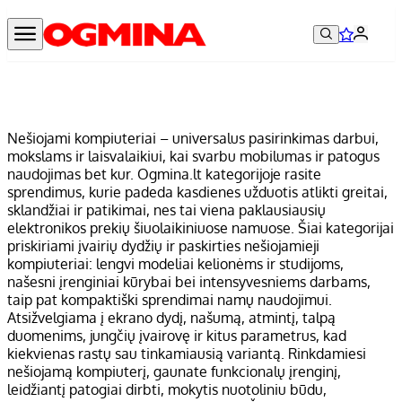
Nešiojami kompiuteriai – universalus pasirinkimas darbui,
mokslams ir laisvalaikiui, kai svarbu mobilumas ir patogus
naudojimas bet kur. Ogmina.lt kategorijoje rasite
sprendimus, kurie padeda kasdienes užduotis atlikti greitai,
sklandžiai ir patikimai, nes tai viena paklausiausių
elektronikos prekių šiuolaikiniuose namuose. Šiai kategorijai
priskiriami įvairių dydžių ir paskirties nešiojamieji
kompiuteriai: lengvi modeliai kelionėms ir studijoms,
našesni įrenginiai kūrybai bei intensyvesniems darbams,
taip pat kompaktiški sprendimai namų naudojimui.
Atsižvelgiama į ekrano dydį, našumą, atmintį, talpą
duomenims, jungčių įvairovę ir kitus parametrus, kad
kiekvienas rastų sau tinkamiausią variantą. Rinkdamiesi
nešiojamą kompiuterį, gaunate funkcionalų įrenginį,
leidžiantį patogiai dirbti, mokytis nuotoliniu būdu,