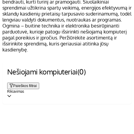
bendrauti, kurti turinį ar pramogauti. Šiuolaikiniai
sprendimai užtikrina spartų veikimą, energijos efektyvumą ir
sklandų kasdienių prietaisų tarpusavio suderinamumą, todėl
lengviau valdyti dokumentus, nuotraukas ar programas.
Ogmina – buitine technika ir elektronika besirūpinanti
parduotuvė, kurioje patogu išsirinkti nešiojamą kompiuterį
pagal poreikius ir įpročius. Peržiūrėkite asortimentą ir
išsirinkite sprendimą, kuris geriausiai atitinka jūsų
kasdienybę.
Nešiojami kompiuteriai
(0)
Paieškos filtrai
Rikiavimas