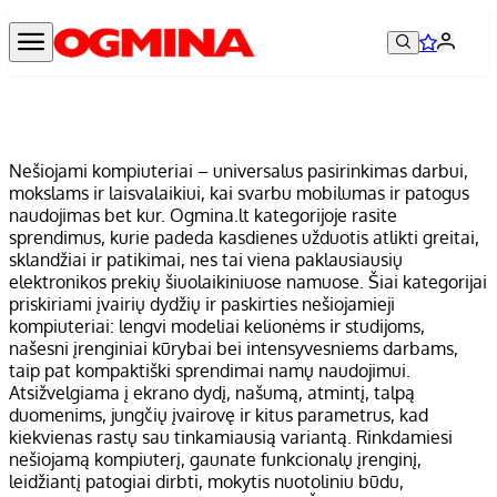
Nešiojami kompiuteriai – universalus pasirinkimas darbui,
mokslams ir laisvalaikiui, kai svarbu mobilumas ir patogus
naudojimas bet kur. Ogmina.lt kategorijoje rasite
sprendimus, kurie padeda kasdienes užduotis atlikti greitai,
sklandžiai ir patikimai, nes tai viena paklausiausių
elektronikos prekių šiuolaikiniuose namuose. Šiai kategorijai
priskiriami įvairių dydžių ir paskirties nešiojamieji
kompiuteriai: lengvi modeliai kelionėms ir studijoms,
našesni įrenginiai kūrybai bei intensyvesniems darbams,
taip pat kompaktiški sprendimai namų naudojimui.
Atsižvelgiama į ekrano dydį, našumą, atmintį, talpą
duomenims, jungčių įvairovę ir kitus parametrus, kad
kiekvienas rastų sau tinkamiausią variantą. Rinkdamiesi
nešiojamą kompiuterį, gaunate funkcionalų įrenginį,
leidžiantį patogiai dirbti, mokytis nuotoliniu būdu,