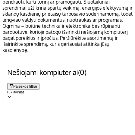
bendrauti, kurti turinį ar pramogauti. Šiuolaikiniai
sprendimai užtikrina spartų veikimą, energijos efektyvumą ir
sklandų kasdienių prietaisų tarpusavio suderinamumą, todėl
lengviau valdyti dokumentus, nuotraukas ar programas.
Ogmina – buitine technika ir elektronika besirūpinanti
parduotuvė, kurioje patogu išsirinkti nešiojamą kompiuterį
pagal poreikius ir įpročius. Peržiūrėkite asortimentą ir
išsirinkite sprendimą, kuris geriausiai atitinka jūsų
kasdienybę.
Nešiojami kompiuteriai
(0)
Paieškos filtrai
Rikiavimas