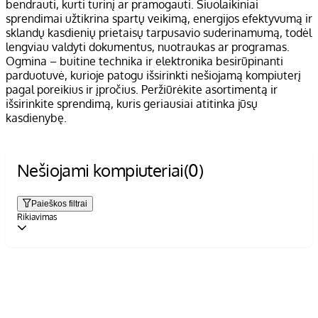
bendrauti, kurti turinį ar pramogauti. Šiuolaikiniai
sprendimai užtikrina spartų veikimą, energijos efektyvumą ir
sklandų kasdienių prietaisų tarpusavio suderinamumą, todėl
lengviau valdyti dokumentus, nuotraukas ar programas.
Ogmina – buitine technika ir elektronika besirūpinanti
parduotuvė, kurioje patogu išsirinkti nešiojamą kompiuterį
pagal poreikius ir įpročius. Peržiūrėkite asortimentą ir
išsirinkite sprendimą, kuris geriausiai atitinka jūsų
kasdienybę.
Nešiojami kompiuteriai
(0)
Paieškos filtrai
Rikiavimas