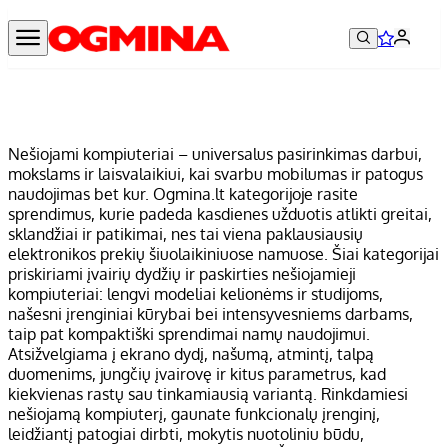
Nešiojami kompiuteriai – universalus pasirinkimas darbui,
mokslams ir laisvalaikiui, kai svarbu mobilumas ir patogus
naudojimas bet kur. Ogmina.lt kategorijoje rasite
sprendimus, kurie padeda kasdienes užduotis atlikti greitai,
sklandžiai ir patikimai, nes tai viena paklausiausių
elektronikos prekių šiuolaikiniuose namuose. Šiai kategorijai
priskiriami įvairių dydžių ir paskirties nešiojamieji
kompiuteriai: lengvi modeliai kelionėms ir studijoms,
našesni įrenginiai kūrybai bei intensyvesniems darbams,
taip pat kompaktiški sprendimai namų naudojimui.
Atsižvelgiama į ekrano dydį, našumą, atmintį, talpą
duomenims, jungčių įvairovę ir kitus parametrus, kad
kiekvienas rastų sau tinkamiausią variantą. Rinkdamiesi
nešiojamą kompiuterį, gaunate funkcionalų įrenginį,
leidžiantį patogiai dirbti, mokytis nuotoliniu būdu,