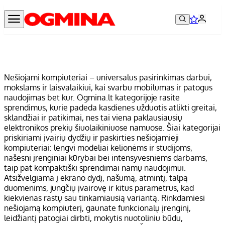
Nešiojami kompiuteriai – universalus pasirinkimas darbui,
mokslams ir laisvalaikiui, kai svarbu mobilumas ir patogus
naudojimas bet kur. Ogmina.lt kategorijoje rasite
sprendimus, kurie padeda kasdienes užduotis atlikti greitai,
sklandžiai ir patikimai, nes tai viena paklausiausių
elektronikos prekių šiuolaikiniuose namuose. Šiai kategorijai
priskiriami įvairių dydžių ir paskirties nešiojamieji
kompiuteriai: lengvi modeliai kelionėms ir studijoms,
našesni įrenginiai kūrybai bei intensyvesniems darbams,
taip pat kompaktiški sprendimai namų naudojimui.
Atsižvelgiama į ekrano dydį, našumą, atmintį, talpą
duomenims, jungčių įvairovę ir kitus parametrus, kad
kiekvienas rastų sau tinkamiausią variantą. Rinkdamiesi
nešiojamą kompiuterį, gaunate funkcionalų įrenginį,
leidžiantį patogiai dirbti, mokytis nuotoliniu būdu,