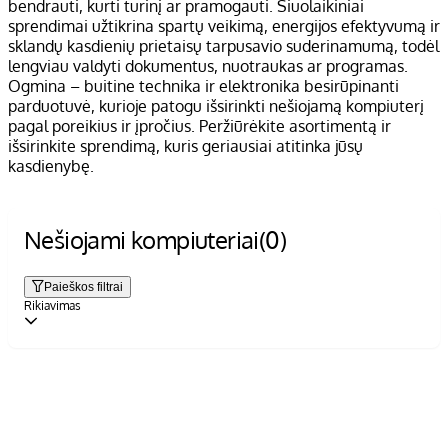
bendrauti, kurti turinį ar pramogauti. Šiuolaikiniai
sprendimai užtikrina spartų veikimą, energijos efektyvumą ir
sklandų kasdienių prietaisų tarpusavio suderinamumą, todėl
lengviau valdyti dokumentus, nuotraukas ar programas.
Ogmina – buitine technika ir elektronika besirūpinanti
parduotuvė, kurioje patogu išsirinkti nešiojamą kompiuterį
pagal poreikius ir įpročius. Peržiūrėkite asortimentą ir
išsirinkite sprendimą, kuris geriausiai atitinka jūsų
kasdienybę.
Nešiojami kompiuteriai
(0)
Paieškos filtrai
Rikiavimas