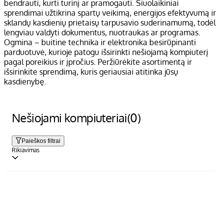
bendrauti, kurti turinį ar pramogauti. Šiuolaikiniai
sprendimai užtikrina spartų veikimą, energijos efektyvumą ir
sklandų kasdienių prietaisų tarpusavio suderinamumą, todėl
lengviau valdyti dokumentus, nuotraukas ar programas.
Ogmina – buitine technika ir elektronika besirūpinanti
parduotuvė, kurioje patogu išsirinkti nešiojamą kompiuterį
pagal poreikius ir įpročius. Peržiūrėkite asortimentą ir
išsirinkite sprendimą, kuris geriausiai atitinka jūsų
kasdienybę.
Nešiojami kompiuteriai
(0)
Paieškos filtrai
Rikiavimas