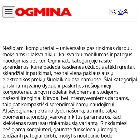
Nešiojami kompiuteriai – universalus pasirinkimas darbui,
mokslams ir laisvalaikiui, kai svarbu mobilumas ir patogus
naudojimas bet kur. Ogmina.lt kategorijoje rasite
sprendimus, kurie padeda kasdienes užduotis atlikti greitai,
sklandžiai ir patikimai, nes tai viena paklausiausių
elektronikos prekių šiuolaikiniuose namuose. Šiai kategorijai
priskiriami įvairių dydžių ir paskirties nešiojamieji
kompiuteriai: lengvi modeliai kelionėms ir studijoms,
našesni įrenginiai kūrybai bei intensyvesniems darbams,
taip pat kompaktiški sprendimai namų naudojimui.
Atsižvelgiama į ekrano dydį, našumą, atmintį, talpą
duomenims, jungčių įvairovę ir kitus parametrus, kad
kiekvienas rastų sau tinkamiausią variantą. Rinkdamiesi
nešiojamą kompiuterį, gaunate funkcionalų įrenginį,
leidžiantį patogiai dirbti, mokytis nuotoliniu būdu,