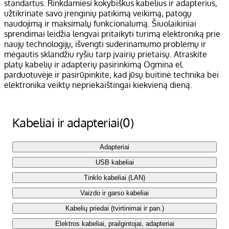
standartus. Rinkdamiesi kokybiškus kabelius ir adapterius,
užtikrinate savo įrenginių patikimą veikimą, patogų
naudojimą ir maksimalų funkcionalumą. Šiuolaikiniai
sprendimai leidžia lengvai pritaikyti turimą elektroniką prie
naujų technologijų, išvengti suderinamumo problemų ir
mėgautis sklandžiu ryšiu tarp įvairių prietaisų. Atraskite
platų kabelių ir adapterių pasirinkimą Ogmina el.
parduotuvėje ir pasirūpinkite, kad jūsų buitinė technika bei
elektronika veiktų nepriekaištingai kiekvieną dieną.
Kabeliai ir adapteriai
(0)
Adapteriai
USB kabeliai
Tinklo kabeliai (LAN)
Vaizdo ir garso kabeliai
Kabelių priedai (tvirtinimai ir pan.)
Elektros kabeliai, prailgintojai, adapteriai