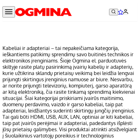
Kabeliai ir adapteriai – tai nepakeičiama kategorija,
ieškantiems patikimų sprendimų savo buitinės technikos ir
elektronikos įrenginiams. Šioje Ogmina el. parduotuvės
skiltyje rasite platų pasirinkimą įvairių kabelių ir adapterių,
kurie užtikrina sklandų prietaisų veikimą bei leidžia lengvai
prijungti skirtingus įrenginius namuose ar biure. Nesvarbu,
ar norite prijungti televizorių, kompiuterį, garso aparatūrą
ar kitą elektroniką, čia rasite tinkamą sprendimą kiekvienai
situacijai. Šiai kategorijai priskiriami įvairūs maitinimo,
duomenų perdavimo, vaizdo ir garso kabeliai, taip pat
adapteriai, leidžiantys suderinti skirtingų jungčių įrenginius.
Tai gali būti HDMI, USB, AUX, LAN, optiniai ar kiti kabeliai,
taip pat įvairūs perėjimai ir adapteriai, padedantys išplėsti
jūsų prietaisų galimybes. Visi produktai atrinkti atsižvelgiant
į šiuolaikinius vartotojų poreikius ir technologinius