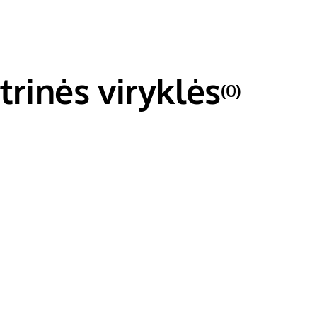
trinės viryklės
(0)