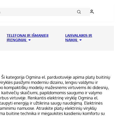
TELEFONAI IR IŠMANIEJI
LAISVALAIKIS IR
ĮRENGINIAI
NAMAI
o. Ši kategorija Ogmina el. parduotuvėje apima platų buitinių
viryklės pasižymi moderniu dizainu, lengvu valdymu ir
 – nuo kompaktiškų modelių mažesnėms virtuvėms iki didesnių,
ingu kaitviečių skaičiumi, papildomomis saugumo ir valymo
darbus virtuvėje. Renkantis elektrinę viryklę Ogmina el.
 taupyti energiją ir užtikrina saugų naudojimą. Elektrinės
gaminimu namuose. Atraskite platų elektrinių viryklių
tikima buitine technika ir mėgaukitės kasdieniu komfortu su