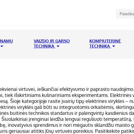
 NAMŲ
VAIZDO IR GARSO
KOMPIUTERINĖ
TECHNIKA
TECHNIKA
kiekvienai virtuvei, ieškančiai efektyvumo ir paprasto naudojim
i, tiek išskirtiniams kulinariniams eksperimentams. Elektrinės 
esą. Šioje kategorijoje rasite įvairių tipų elektrines virykles
Elektrinės viryklės gali būti su integruotomis orkaitėmis, skirt
laikinės buitinės technikos standartus ir palengvintų kasdienius 
Šiuolaikiniai įrenginiai leidžia lengvai reguliuoti temperatūrą,
kybę, inovatyvius sprendimus ir nori mėgautis sklandžiu maisto 
uris geriausiai atitiks Jūsų virtuvės poreikius. Pasitikėkite pa