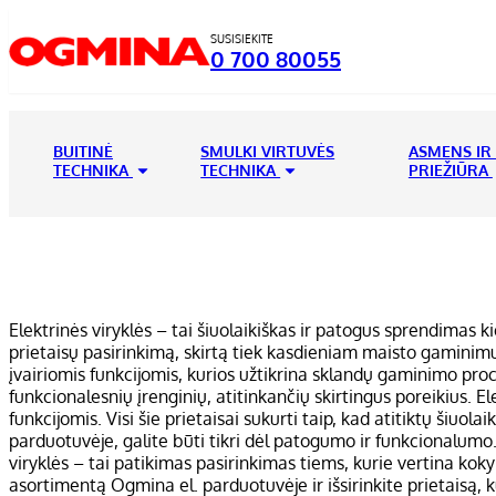
SUSISIEKITE
0 700 80055
BUITINĖ
SMULKI VIRTUVĖS
ASMENS IR
TECHNIKA
TECHNIKA
PRIEŽIŪRA
Elektrinės viryklės – tai šiuolaikiškas ir patogus sprendimas 
prietaisų pasirinkimą, skirtą tiek kasdieniam maisto gaminimu
įvairiomis funkcijomis, kurios užtikrina sklandų gaminimo proc
funkcionalesnių įrenginių, atitinkančių skirtingus poreikius. 
funkcijomis. Visi šie prietaisai sukurti taip, kad atitiktų šiuo
parduotuvėje, galite būti tikri dėl patogumo ir funkcionalumo. 
viryklės – tai patikimas pasirinkimas tiems, kurie vertina ko
asortimentą Ogmina el. parduotuvėje ir išsirinkite prietaisą, k