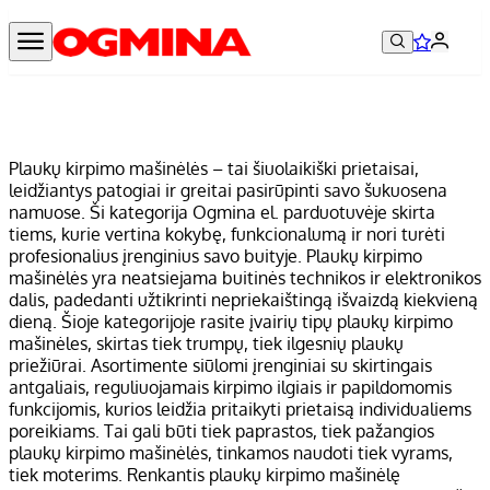
Plaukų kirpimo mašinėlės – tai šiuolaikiški prietaisai,
leidžiantys patogiai ir greitai pasirūpinti savo šukuosena
namuose. Ši kategorija Ogmina el. parduotuvėje skirta
tiems, kurie vertina kokybę, funkcionalumą ir nori turėti
profesionalius įrenginius savo buityje. Plaukų kirpimo
mašinėlės yra neatsiejama buitinės technikos ir elektronikos
dalis, padedanti užtikrinti nepriekaištingą išvaizdą kiekvieną
dieną. Šioje kategorijoje rasite įvairių tipų plaukų kirpimo
mašinėles, skirtas tiek trumpų, tiek ilgesnių plaukų
priežiūrai. Asortimente siūlomi įrenginiai su skirtingais
antgaliais, reguliuojamais kirpimo ilgiais ir papildomomis
funkcijomis, kurios leidžia pritaikyti prietaisą individualiems
poreikiams. Tai gali būti tiek paprastos, tiek pažangios
plaukų kirpimo mašinėlės, tinkamos naudoti tiek vyrams,
tiek moterims. Renkantis plaukų kirpimo mašinėlę