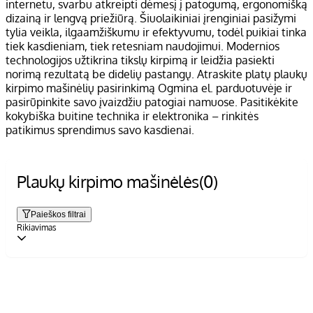
internetu, svarbu atkreipti dėmesį į patogumą, ergonomišką
dizainą ir lengvą priežiūrą. Šiuolaikiniai įrenginiai pasižymi
tylia veikla, ilgaamžiškumu ir efektyvumu, todėl puikiai tinka
tiek kasdieniam, tiek retesniam naudojimui. Modernios
technologijos užtikrina tikslų kirpimą ir leidžia pasiekti
norimą rezultatą be didelių pastangų. Atraskite platų plaukų
kirpimo mašinėlių pasirinkimą Ogmina el. parduotuvėje ir
pasirūpinkite savo įvaizdžiu patogiai namuose. Pasitikėkite
kokybiška buitine technika ir elektronika – rinkitės
patikimus sprendimus savo kasdienai.
Plaukų kirpimo mašinėlės
(0)
Paieškos filtrai
Rikiavimas