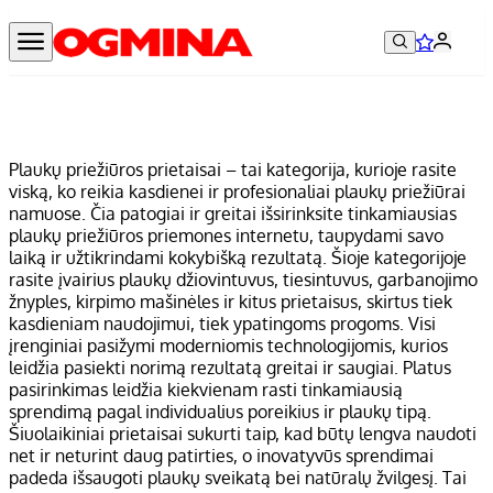
Plaukų priežiūros prietaisai – tai kategorija, kurioje rasite
viską, ko reikia kasdienei ir profesionaliai plaukų priežiūrai
namuose. Čia patogiai ir greitai išsirinksite tinkamiausias
plaukų priežiūros priemones internetu, taupydami savo
laiką ir užtikrindami kokybišką rezultatą. Šioje kategorijoje
rasite įvairius plaukų džiovintuvus, tiesintuvus, garbanojimo
žnyples, kirpimo mašinėles ir kitus prietaisus, skirtus tiek
kasdieniam naudojimui, tiek ypatingoms progoms. Visi
įrenginiai pasižymi moderniomis technologijomis, kurios
leidžia pasiekti norimą rezultatą greitai ir saugiai. Platus
pasirinkimas leidžia kiekvienam rasti tinkamiausią
sprendimą pagal individualius poreikius ir plaukų tipą.
Šiuolaikiniai prietaisai sukurti taip, kad būtų lengva naudoti
net ir neturint daug patirties, o inovatyvūs sprendimai
padeda išsaugoti plaukų sveikatą bei natūralų žvilgesį. Tai