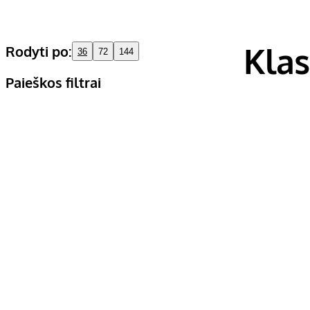
Klas
Rodyti po:
36
72
144
Paieškos filtrai