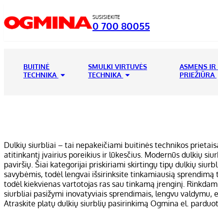
SUSISIEKITE
0 700 80055
BUITINĖ
SMULKI VIRTUVĖS
ASMENS IR
TECHNIKA
TECHNIKA
PRIEŽIŪRA
Dulkių siurbliai – tai nepakeičiami buitinės technikos prietais
atitinkantį įvairius poreikius ir lūkesčius. Modernūs dulkių siu
paviršių. Šiai kategorijai priskiriami skirtingų tipų dulkių siurb
savybėmis, todėl lengvai išsirinksite tinkamiausią sprendimą 
todėl kiekvienas vartotojas ras sau tinkamą įrenginį. Rinkdami
siurbliai pasižymi inovatyviais sprendimais, lengvu valdymu, ef
Atraskite platų dulkių siurblių pasirinkimą Ogmina el. parduot