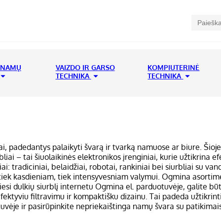
 NAMŲ
VAIZDO IR GARSO
KOMPIUTERINĖ
TECHNIKA
TECHNIKA
ai, padedantys palaikyti švarą ir tvarką namuose ar biure. Šioje
rbliai – tai šiuolaikinės elektronikos įrenginiai, kurie užtikrina
liai: tradiciniai, belaidžiai, robotai, rankiniai bei siurbliai su v
tiek kasdieniam, tiek intensyvesniam valymui. Ogmina asortimen
esi dulkių siurblį internetu Ogmina el. parduotuvėje, galite būt
ektyviu filtravimu ir kompaktišku dizainu. Tai padeda užtikrinti
uvėje ir pasirūpinkite nepriekaištinga namų švara su patikimais