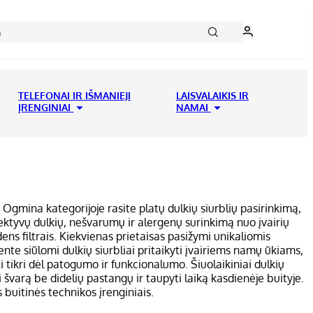
TELEFONAI IR IŠMANIEJI
LAISVALAIKIS IR
ĮRENGINIAI
NAMAI
 Ogmina kategorijoje rasite platų dulkių siurblių pasirinkimą,
 efektyvų dulkių, nešvarumų ir alergenų surinkimą nuo įvairių
andens filtrais. Kiekvienas prietaisas pasižymi unikaliomis
te siūlomi dulkių siurbliai pritaikyti įvairiems namų ūkiams,
i tikri dėl patogumo ir funkcionalumo. Šiuolaikiniai dulkių
 švarą be didelių pastangų ir taupyti laiką kasdienėje buityje.
 buitinės technikos įrenginiais.