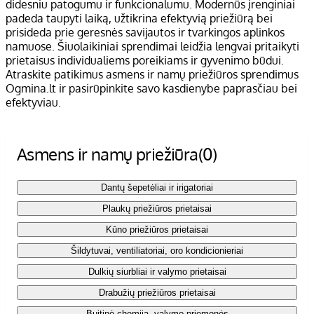
didesniu patogumu ir funkcionalumu. Modernūs įrenginiai
padeda taupyti laiką, užtikrina efektyvią priežiūrą bei
prisideda prie geresnės savijautos ir tvarkingos aplinkos
namuose. Šiuolaikiniai sprendimai leidžia lengvai pritaikyti
prietaisus individualiems poreikiams ir gyvenimo būdui.
Atraskite patikimus asmens ir namų priežiūros sprendimus
Ogmina.lt ir pasirūpinkite savo kasdienybe paprasčiau bei
efektyviau.
Asmens ir namų priežiūra
(0)
Dantų šepetėliai ir irigatoriai
Plaukų priežiūros prietaisai
Kūno priežiūros prietaisai
Šildytuvai, ventiliatoriai, oro kondicionieriai
Dulkių siurbliai ir valymo prietaisai
Drabužių priežiūros prietaisai
Buitinė chemija, valymo priemonės