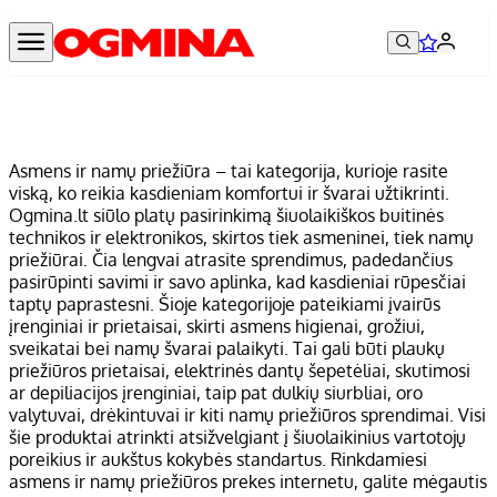
Asmens ir namų priežiūra – tai kategorija, kurioje rasite
viską, ko reikia kasdieniam komfortui ir švarai užtikrinti.
Ogmina.lt siūlo platų pasirinkimą šiuolaikiškos buitinės
technikos ir elektronikos, skirtos tiek asmeninei, tiek namų
priežiūrai. Čia lengvai atrasite sprendimus, padedančius
pasirūpinti savimi ir savo aplinka, kad kasdieniai rūpesčiai
taptų paprastesni. Šioje kategorijoje pateikiami įvairūs
įrenginiai ir prietaisai, skirti asmens higienai, grožiui,
sveikatai bei namų švarai palaikyti. Tai gali būti plaukų
priežiūros prietaisai, elektrinės dantų šepetėliai, skutimosi
ar depiliacijos įrenginiai, taip pat dulkių siurbliai, oro
valytuvai, drėkintuvai ir kiti namų priežiūros sprendimai. Visi
šie produktai atrinkti atsižvelgiant į šiuolaikinius vartotojų
poreikius ir aukštus kokybės standartus. Rinkdamiesi
asmens ir namų priežiūros prekes internetu, galite mėgautis