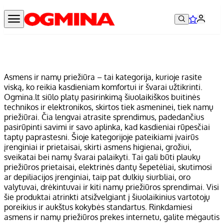
Asmens ir namų priežiūra – tai kategorija, kurioje rasite
viską, ko reikia kasdieniam komfortui ir švarai užtikrinti.
Ogmina.lt siūlo platų pasirinkimą šiuolaikiškos buitinės
technikos ir elektronikos, skirtos tiek asmeninei, tiek namų
priežiūrai. Čia lengvai atrasite sprendimus, padedančius
pasirūpinti savimi ir savo aplinka, kad kasdieniai rūpesčiai
taptų paprastesni. Šioje kategorijoje pateikiami įvairūs
įrenginiai ir prietaisai, skirti asmens higienai, grožiui,
sveikatai bei namų švarai palaikyti. Tai gali būti plaukų
priežiūros prietaisai, elektrinės dantų šepetėliai, skutimosi
ar depiliacijos įrenginiai, taip pat dulkių siurbliai, oro
valytuvai, drėkintuvai ir kiti namų priežiūros sprendimai. Visi
šie produktai atrinkti atsižvelgiant į šiuolaikinius vartotojų
poreikius ir aukštus kokybės standartus. Rinkdamiesi
asmens ir namų priežiūros prekes internetu, galite mėgautis