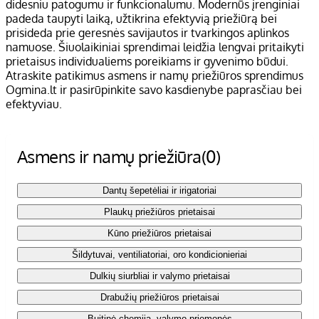
didesniu patogumu ir funkcionalumu. Modernūs įrenginiai
padeda taupyti laiką, užtikrina efektyvią priežiūrą bei
prisideda prie geresnės savijautos ir tvarkingos aplinkos
namuose. Šiuolaikiniai sprendimai leidžia lengvai pritaikyti
prietaisus individualiems poreikiams ir gyvenimo būdui.
Atraskite patikimus asmens ir namų priežiūros sprendimus
Ogmina.lt ir pasirūpinkite savo kasdienybe paprasčiau bei
efektyviau.
Asmens ir namų priežiūra
(0)
Dantų šepetėliai ir irigatoriai
Plaukų priežiūros prietaisai
Kūno priežiūros prietaisai
Šildytuvai, ventiliatoriai, oro kondicionieriai
Dulkių siurbliai ir valymo prietaisai
Drabužių priežiūros prietaisai
Buitinė chemija, valymo priemonės