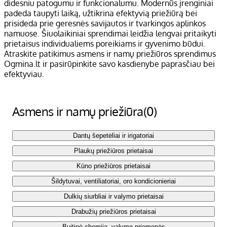
didesniu patogumu ir funkcionalumu. Modernūs įrenginiai
padeda taupyti laiką, užtikrina efektyvią priežiūrą bei
prisideda prie geresnės savijautos ir tvarkingos aplinkos
namuose. Šiuolaikiniai sprendimai leidžia lengvai pritaikyti
prietaisus individualiems poreikiams ir gyvenimo būdui.
Atraskite patikimus asmens ir namų priežiūros sprendimus
Ogmina.lt ir pasirūpinkite savo kasdienybe paprasčiau bei
efektyviau.
Asmens ir namų priežiūra
(0)
Dantų šepetėliai ir irigatoriai
Plaukų priežiūros prietaisai
Kūno priežiūros prietaisai
Šildytuvai, ventiliatoriai, oro kondicionieriai
Dulkių siurbliai ir valymo prietaisai
Drabužių priežiūros prietaisai
Buitinė chemija, valymo priemonės