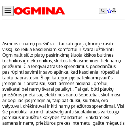
Asmens ir namų priežiūra – tai kategorija, kurioje rasite
viską, ko reikia kasdieniam komfortui ir švarai užtikrinti.
Ogmina.lt siūlo platų pasirinkimą šiuolaikiškos buitinės
technikos ir elektronikos, skirtos tiek asmeninei, tiek namų
priežiūrai. Čia lengvai atrasite sprendimus, padedančius
pasirūpinti savimi ir savo aplinka, kad kasdieniai rūpesčiai
taptų paprastesni. Šioje kategorijoje pateikiami įvairūs
įrenginiai ir prietaisai, skirti asmens higienai, grožiui,
sveikatai bei namų švarai palaikyti. Tai gali būti plaukų
priežiūros prietaisai, elektrinės dantų šepetėliai, skutimosi
ar depiliacijos įrenginiai, taip pat dulkių siurbliai, oro
valytuvai, drėkintuvai ir kiti namų priežiūros sprendimai. Visi
šie produktai atrinkti atsižvelgiant į šiuolaikinius vartotojų
poreikius ir aukštus kokybės standartus. Rinkdamiesi
asmens ir namų priežiūros prekes internetu, galite mėgautis