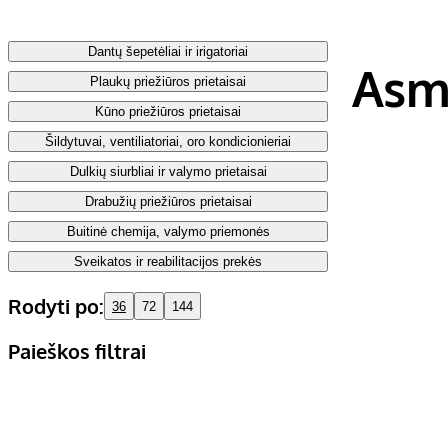
Dantų šepetėliai ir irigatoriai
Asme
Plaukų priežiūros prietaisai
Kūno priežiūros prietaisai
Šildytuvai, ventiliatoriai, oro kondicionieriai
Dulkių siurbliai ir valymo prietaisai
Drabužių priežiūros prietaisai
Buitinė chemija, valymo priemonės
Sveikatos ir reabilitacijos prekės
Rodyti po:
36
72
144
Paieškos filtrai