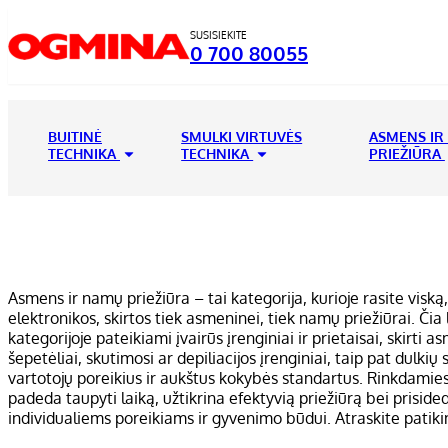
SUSISIEKITE
0 700 80055
BUITINĖ
SMULKI VIRTUVĖS
ASMENS IR
TECHNIKA
TECHNIKA
PRIEŽIŪRA
Asmens ir namų priežiūra – tai kategorija, kurioje rasite viską,
elektronikos, skirtos tiek asmeninei, tiek namų priežiūrai. Čia
kategorijoje pateikiami įvairūs įrenginiai ir prietaisai, skirti 
šepetėliai, skutimosi ar depiliacijos įrenginiai, taip pat dulkių 
vartotojų poreikius ir aukštus kokybės standartus. Rinkdamie
padeda taupyti laiką, užtikrina efektyvią priežiūrą bei priside
individualiems poreikiams ir gyvenimo būdui. Atraskite patik