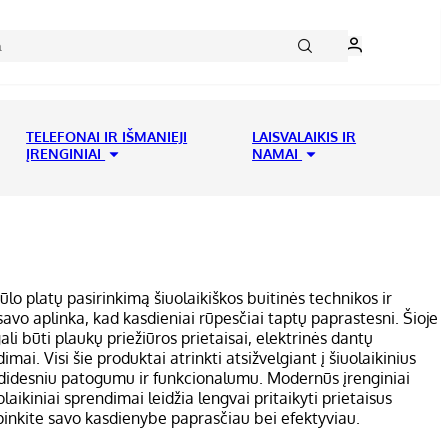
TELEFONAI IR IŠMANIEJI
LAISVALAIKIS IR
ĮRENGINIAI
NAMAI
iūlo platų pasirinkimą šiuolaikiškos buitinės technikos ir
savo aplinka, kad kasdieniai rūpesčiai taptų paprastesni. Šioje
gali būti plaukų priežiūros prietaisai, elektrinės dantų
imai. Visi šie produktai atrinkti atsižvelgiant į šiuolaikinius
s didesniu patogumu ir funkcionalumu. Modernūs įrenginiai
aikiniai sprendimai leidžia lengvai pritaikyti prietaisus
pinkite savo kasdienybe paprasčiau bei efektyviau.