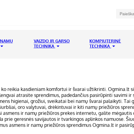
 NAMŲ
VAIZDO IR GARSO
KOMPIUTERINĖ
TECHNIKA
TECHNIKA
 ko reikia kasdieniam komfortui ir švarai užtikrinti. Ogmina.lt s
 lengvai atrasite sprendimus, padedančius pasirūpinti savimi ir 
asmens higienai, grožiui, sveikatai bei namų švarai palaikyti. Tai 
siurbliai, oro valytuvai, drėkintuvai ir kiti namų priežiūros sprend
si asmens ir namų priežiūros prekes internetu, galite mėgauti
da prie geresnės savijautos ir tvarkingos aplinkos namuose. Šiuol
imus asmens ir namų priežiūros sprendimus Ogmina.lt ir pasirū