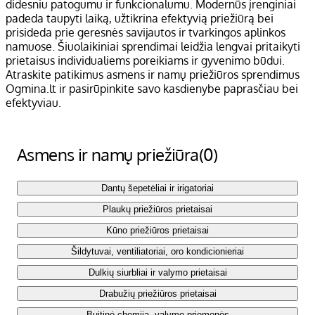
didesniu patogumu ir funkcionalumu. Modernūs įrenginiai
padeda taupyti laiką, užtikrina efektyvią priežiūrą bei
prisideda prie geresnės savijautos ir tvarkingos aplinkos
namuose. Šiuolaikiniai sprendimai leidžia lengvai pritaikyti
prietaisus individualiems poreikiams ir gyvenimo būdui.
Atraskite patikimus asmens ir namų priežiūros sprendimus
Ogmina.lt ir pasirūpinkite savo kasdienybe paprasčiau bei
efektyviau.
Asmens ir namų priežiūra
(0)
Dantų šepetėliai ir irigatoriai
Plaukų priežiūros prietaisai
Kūno priežiūros prietaisai
Šildytuvai, ventiliatoriai, oro kondicionieriai
Dulkių siurbliai ir valymo prietaisai
Drabužių priežiūros prietaisai
Buitinė chemija, valymo priemonės