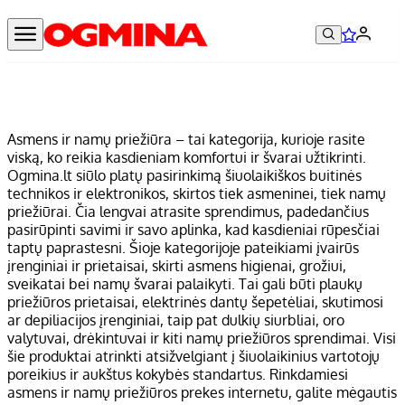
Asmens ir namų priežiūra – tai kategorija, kurioje rasite
viską, ko reikia kasdieniam komfortui ir švarai užtikrinti.
Ogmina.lt siūlo platų pasirinkimą šiuolaikiškos buitinės
technikos ir elektronikos, skirtos tiek asmeninei, tiek namų
priežiūrai. Čia lengvai atrasite sprendimus, padedančius
pasirūpinti savimi ir savo aplinka, kad kasdieniai rūpesčiai
taptų paprastesni. Šioje kategorijoje pateikiami įvairūs
įrenginiai ir prietaisai, skirti asmens higienai, grožiui,
sveikatai bei namų švarai palaikyti. Tai gali būti plaukų
priežiūros prietaisai, elektrinės dantų šepetėliai, skutimosi
ar depiliacijos įrenginiai, taip pat dulkių siurbliai, oro
valytuvai, drėkintuvai ir kiti namų priežiūros sprendimai. Visi
šie produktai atrinkti atsižvelgiant į šiuolaikinius vartotojų
poreikius ir aukštus kokybės standartus. Rinkdamiesi
asmens ir namų priežiūros prekes internetu, galite mėgautis