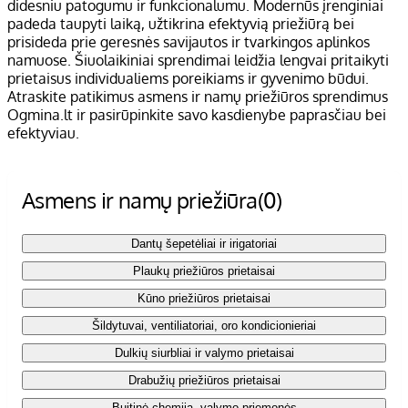
didesniu patogumu ir funkcionalumu. Modernūs įrenginiai
padeda taupyti laiką, užtikrina efektyvią priežiūrą bei
prisideda prie geresnės savijautos ir tvarkingos aplinkos
namuose. Šiuolaikiniai sprendimai leidžia lengvai pritaikyti
prietaisus individualiems poreikiams ir gyvenimo būdui.
Atraskite patikimus asmens ir namų priežiūros sprendimus
Ogmina.lt ir pasirūpinkite savo kasdienybe paprasčiau bei
efektyviau.
Asmens ir namų priežiūra
(0)
Dantų šepetėliai ir irigatoriai
Plaukų priežiūros prietaisai
Kūno priežiūros prietaisai
Šildytuvai, ventiliatoriai, oro kondicionieriai
Dulkių siurbliai ir valymo prietaisai
Drabužių priežiūros prietaisai
Buitinė chemija, valymo priemonės