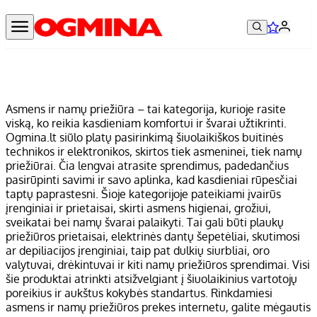
Asmens ir namų priežiūra – tai kategorija, kurioje rasite
viską, ko reikia kasdieniam komfortui ir švarai užtikrinti.
Ogmina.lt siūlo platų pasirinkimą šiuolaikiškos buitinės
technikos ir elektronikos, skirtos tiek asmeninei, tiek namų
priežiūrai. Čia lengvai atrasite sprendimus, padedančius
pasirūpinti savimi ir savo aplinka, kad kasdieniai rūpesčiai
taptų paprastesni. Šioje kategorijoje pateikiami įvairūs
įrenginiai ir prietaisai, skirti asmens higienai, grožiui,
sveikatai bei namų švarai palaikyti. Tai gali būti plaukų
priežiūros prietaisai, elektrinės dantų šepetėliai, skutimosi
ar depiliacijos įrenginiai, taip pat dulkių siurbliai, oro
valytuvai, drėkintuvai ir kiti namų priežiūros sprendimai. Visi
šie produktai atrinkti atsižvelgiant į šiuolaikinius vartotojų
poreikius ir aukštus kokybės standartus. Rinkdamiesi
asmens ir namų priežiūros prekes internetu, galite mėgautis