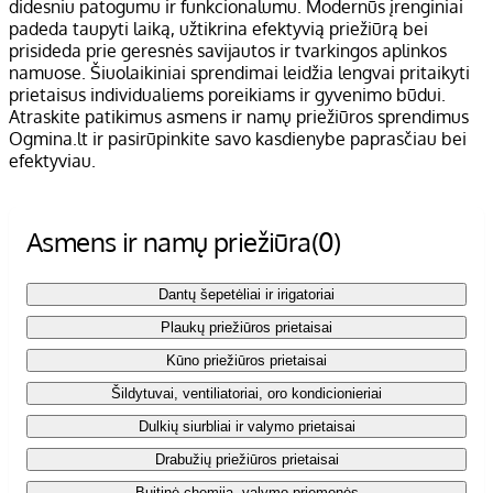
didesniu patogumu ir funkcionalumu. Modernūs įrenginiai
padeda taupyti laiką, užtikrina efektyvią priežiūrą bei
prisideda prie geresnės savijautos ir tvarkingos aplinkos
namuose. Šiuolaikiniai sprendimai leidžia lengvai pritaikyti
prietaisus individualiems poreikiams ir gyvenimo būdui.
Atraskite patikimus asmens ir namų priežiūros sprendimus
Ogmina.lt ir pasirūpinkite savo kasdienybe paprasčiau bei
efektyviau.
Asmens ir namų priežiūra
(0)
Dantų šepetėliai ir irigatoriai
Plaukų priežiūros prietaisai
Kūno priežiūros prietaisai
Šildytuvai, ventiliatoriai, oro kondicionieriai
Dulkių siurbliai ir valymo prietaisai
Drabužių priežiūros prietaisai
Buitinė chemija, valymo priemonės