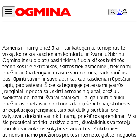
Asmens ir namų priežiūra – tai kategorija, kurioje rasite
viską, ko reikia kasdieniam komfortui ir švarai užtikrinti.
Ogmina.lt siūlo platų pasirinkimą šiuolaikiškos buitinės
technikos ir elektronikos, skirtos tiek asmeninei, tiek namų
priežiūrai. Čia lengvai atrasite sprendimus, padedančius
pasirūpinti savimi ir savo aplinka, kad kasdieniai rūpesčiai
taptų paprastesni. Šioje kategorijoje pateikiami įvairūs
įrenginiai ir prietaisai, skirti asmens higienai, grožiui,
sveikatai bei namų švarai palaikyti. Tai gali būti plaukų
priežiūros prietaisai, elektrinės dantų šepetėliai, skutimosi
ar depiliacijos įrenginiai, taip pat dulkių siurbliai, oro
valytuvai, drėkintuvai ir kiti namų priežiūros sprendimai. Visi
šie produktai atrinkti atsižvelgiant į šiuolaikinius vartotojų
poreikius ir aukštus kokybės standartus. Rinkdamiesi
asmens ir namų priežiūros prekes internetu, galite mėgautis